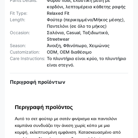
Pants Details:
Φαρδύ πόδι, ελαστική μέση με
κορδόνι, λεπτομέρεια κάθετης ραφής
Fit Type:
Relaxed Fit
Length:
Φούτερ (περικομμένο/Μήκος μέσης),
Παντελόνι (σε ​​όλο το μήκος)
Occasion:
Σαλόνια, Casual, Ταξιδιωτικά,
Streetwear
Season:
Άνοιξη, Φθινόπωρο, Χειμώνας
Customization:
ODM, OEM διαθέσιμο
Care Instructions:
Το πλυντήριο είναι κρύο, το πλυντήριο
είναι στεγνό.
Περιγραφή προϊόντων
Περιγραφή προϊόντος
Αυτό το σετ φούτερ με σατέν φινίρισμα και παντελόνι
καμπάνα συνδυάζει την άνεση χωρίς κόπο με μια
κομψή, εκλεπτυσμένη εμφάνιση. Κατασκευασμένο από