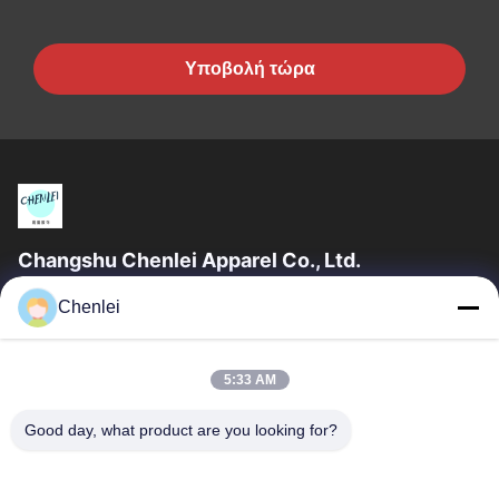
Υποβολή τώρα
Changshu Chenlei Apparel Co., Ltd.
CHANGSHU CHENLEI APPAREL CO., LTD Το εργοστάσιό μας
Chenlei
ιδρύθηκε το 2011, βρίσκεται στην πόλη Suzhou, επαρχία
Jiangsu, 90 χιλιόμετρα μακριά από το...
Γρήγορες Συνδέσεις
5:33 AM
Αρχική Σελίδα
Προϊόντα
Good day, what product are you looking for?
Σχετικά Με Εμάς
Γύρος Εργοστασίων
Ποιοτικός Έλεγχος
Επαφή