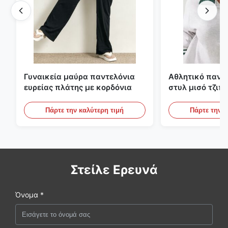
Γυναικεία μαύρα παντελόνια
Αθλητικό πανε
ευρείας πλάτης με κορδόνια
στυλ μισό τζιπ
αντίθετες ρίγες
Πάρτε την καλύτερη τιμή
Πάρτε την κ
Στείλε Ερευνά
Όνομα *