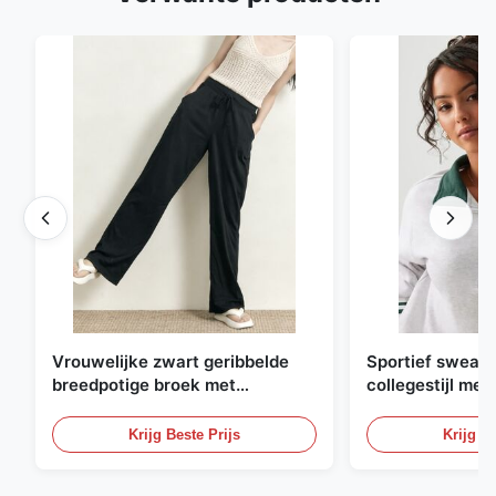
Vrouwelijke zwart geribbelde
Sportief sweatsh
breedpotige broek met
collegestijl met 
trekstreng
contrasterende 
Krijg Beste Prijs
Krijg Be