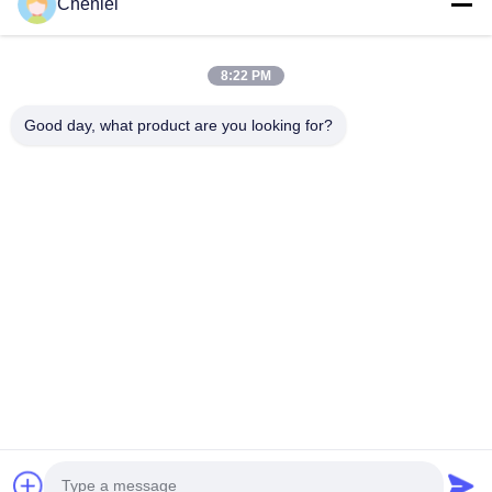
CHANGSHU CHENLEI APPAREL CO., LTD Onze fabriek werd
Chenlei
opgericht in 2011, gelegen in Suzhou City, Jiangsu Province,
90 kilometer van Shanghai Airport....
Snelkoppelingen
8:22 PM
Thuis
Producten
Good day, what product are you looking for?
Over Ons
Fabrieksreis
Kwaliteitscontrole
Contacteer Ons
Vraag Een Offerte Aan
Contacteer Ons
86-512-52263588
86-512-52150298
julien@cschenlei.com
Auteursrecht © 2026-2026 Changshu Chenlei Apparel Co., Ltd.. . Alle
rechten voorbehoudena.