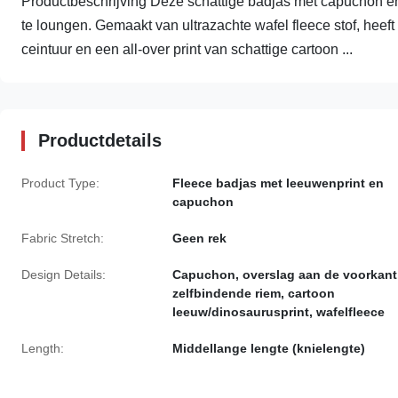
Productbeschrijving Deze schattige badjas met capuchon en 
te loungen. Gemaakt van ultrazachte wafel fleece stof, he
ceintuur en een all-over print van schattige cartoon ...
Productdetails
Product Type:
Fleece badjas met leeuwenprint en
capuchon
Fabric Stretch:
Geen rek
Design Details:
Capuchon, overslag aan de voorkant
zelfbindende riem, cartoon
leeuw/dinosaurusprint, wafelfleece
Length:
Middellange lengte (knielengte)