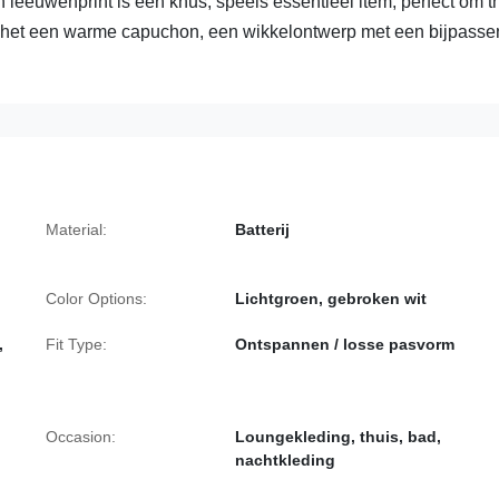
leeuwenprint is een knus, speels essentieel item, perfect om t
eft het een warme capuchon, een wikkelontwerp met een bijpass
Material:
Batterij
Color Options:
Lichtgroen, gebroken wit
,
Fit Type:
Ontspannen / losse pasvorm
Occasion:
Loungekleding, thuis, bad,
nachtkleding