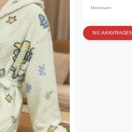
Merknaam:
N
U
A
A
N
V
R
A
G
E