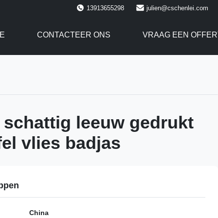
13913655298
julien@cschenlei.com
E
CONTACTEER ONS
VRAAG EEN OFFER
schattig leeuw gedrukt
el vlies badjas
ppen
China