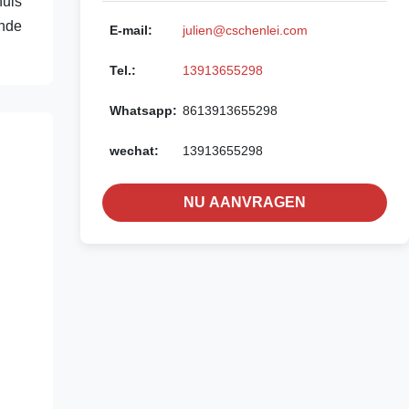
huis
ende
E-mail:
julien@cschenlei.com
Tel.:
13913655298
Whatsapp:
8613913655298
wechat:
13913655298
NU AANVRAGEN