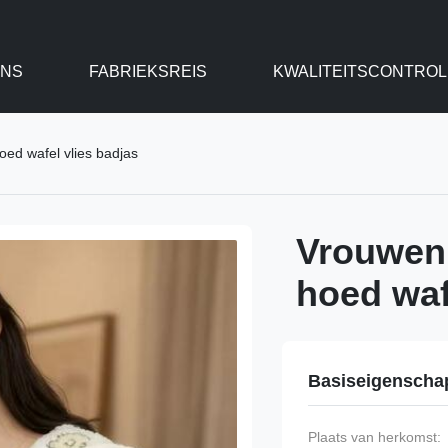
ONS
FABRIEKSREIS
KWALITEITSCONTROL
oed wafel vlies badjas
Vrouwen 
hoed waf
Basiseigenscha
Plaats van herkomst: