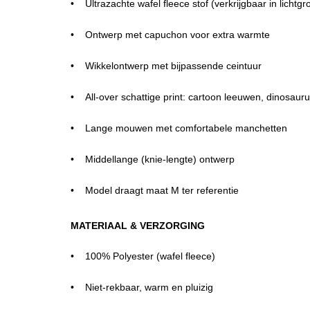
Ultrazachte wafel fleece stof (verkrijgbaar in lichtg
Ontwerp met capuchon voor extra warmte
Wikkelontwerp met bijpassende ceintuur
All-over schattige print: cartoon leeuwen, dinosaur
Lange mouwen met comfortabele manchetten
Middellange (knie-lengte) ontwerp
Model draagt maat M ter referentie
MATERIAAL & VERZORGING
100% Polyester (wafel fleece)
Niet-rekbaar, warm en pluizig