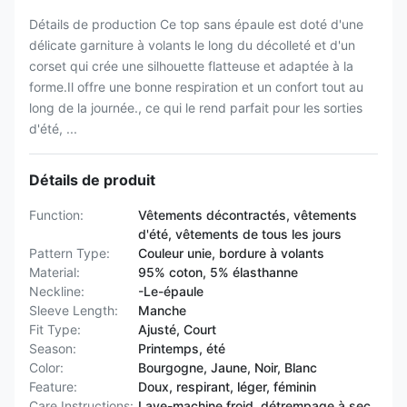
Détails de production Ce top sans épaule est doté d'une
délicate garniture à volants le long du décolleté et d'un
corset qui crée une silhouette flatteuse et adaptée à la
forme.Il offre une bonne respiration et un confort tout au
long de la journée., ce qui le rend parfait pour les sorties
d'été, ...
Détails de produit
Function:
Vêtements décontractés, vêtements
d'été, vêtements de tous les jours
Pattern Type:
Couleur unie, bordure à volants
Material:
95% coton, 5% élasthanne
Neckline:
-Le-épaule
Sleeve Length:
Manche
Fit Type:
Ajusté, Court
Season:
Printemps, été
Color:
Bourgogne, Jaune, Noir, Blanc
Feature:
Doux, respirant, léger, féminin
Care Instructions:
Lave-machine froid, détrempage à sec