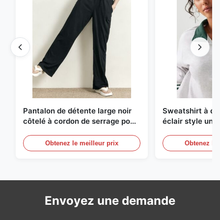
Pantalon de détente large noir
Sweatshirt à d
côtelé à cordon de serrage pour
éclair style univ
femme
avec bordure co
rayures
Obtenez le meilleur prix
Obtenez le 
Envoyez une demande