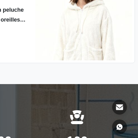
n peluche
oreilles
eurs