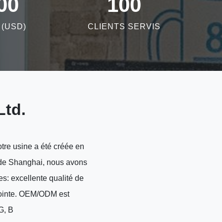
00
100
(USD)
CLIENTS SERVIS
Ltd.
re usine a été créée en
t de Shanghai, nous avons
es: excellente qualité de
 pointe. OEM/ODM est
G, B