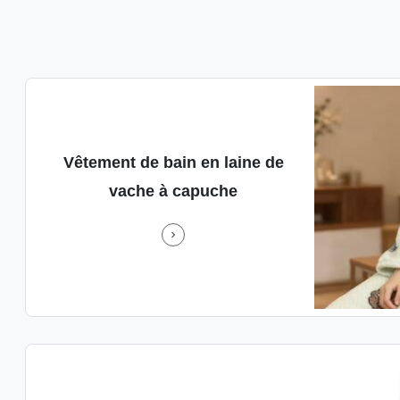
ne de vache à capuche
Vêtement de bain en laine de
nt
De
vache à capuche
manche
conf
ant
fêt
coule
chaleu
,
pour 