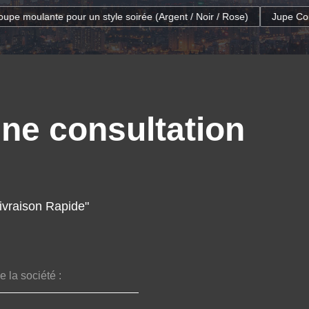
soirée (Argent / Noir / Rose)
Jupe Courte Pied-de-poule Audacieus
une consultation
Livraison Rapide"