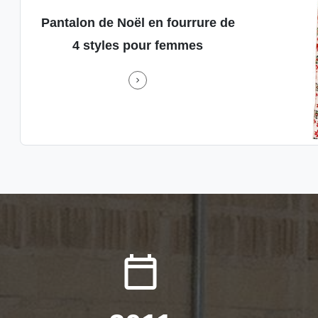
 de Noël en fourrure de 4 styles pour femmes
Pantalon de Noël en fourrure de
ine
Descrip
4 styles pour femmes
t
d'
es
confort
tés
en
.Le
foncé.
u
une 
es
adorab