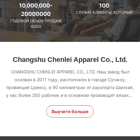
10,000,000-
100
СЛУЖАТ КЛИЕНТЫ, КОТОРЫЙ
20000000
ГОДОВОЙ ОБЪЕМ ПРОДАЖ
(USD)
Changshu Chenlei Apparel Co., Ltd.
CHANGSHU CHENLEI APPAREL CO., LTD. Наш завод был
основан в 2011 году, расположен в городе Сучжоу,
провинция Цзянсу, в 90 километрах от аэропорта Шанхая,
у нас более 200 рабочих и в основном производят вязаные
изделия,наши преимуществаОтличное качество
командного менеджмента, быстрая проверка,
Выучите больше
конкурентоспособная цена, самое лучшее
производственное оборудование. OEM / ODM приемлемо.
Наша фабрика прошла многие сертификации, HIGG, BSCI,