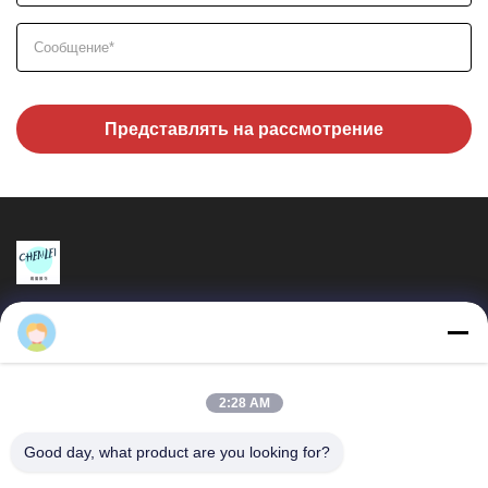
Представлять на рассмотрение
Changshu Chenlei Apparel Co., Ltd.
CHANGSHU CHENLEI APPAREL CO., LTD. Наш завод был
основан в 2011 году, расположен в городе Сучжоу,
провинция Цзянсу, в 90 километрах от аэропорта...
2:28 AM
Быстрые Связи
Good day, what product are you looking for?
Главная Страница
Продукция