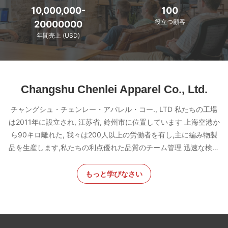
10,000,000-
100
役立つ顧客
20000000
年間売上 (USD)
Changshu Chenlei Apparel Co., Ltd.
チャングシュ・チェンレー・アパレル・コー., LTD 私たちの工場
は2011年に設立され, 江苏省, 鈴州市に位置しています 上海空港か
ら90キロ離れた, 我々は200人以上の労働者を有し,主に編み物製
品を生産します,私たちの利点優れた品質のチーム管理 迅速な検査
競争力のある価格 最高級の生産設備 OEM/ODMは受け入れられま
す. 私たちの工場は多くの認証,HIGG,BSCI,GRS,WRAPなどを通過
もっと学びなさい
しました. 私たちは5つ星の工場です.