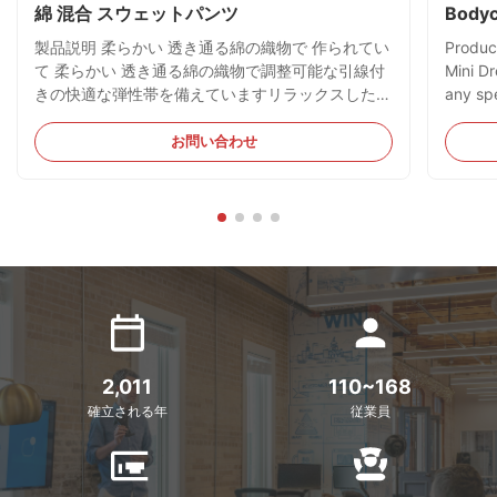
綿 混合 スウェットパンツ
Bodyc
製品説明 柔らかい 透き通る綿の織物で 作られてい
Produc
て 柔らかい 透き通る綿の織物で調整可能な引線付
Mini Dr
きの快適な弾性帯を備えていますリラックスした構
any spe
造のシルエットで 休憩や運動などに最適です簡単
colors
にカットされたジャケットとペアリングスタイリッ
blue—e
お問い合わせ
シュな外観を保つために 生産の詳細 柔らかい綿の
embelli
織物で 日中快適に 調整可能な引糸付きの弾性腰帯
moveme
機能的なサイドポケット 角型ジョギング用 肋骨の
足首帯付き 4色以上で入手可能:レイクブルー,ライ
トグレー,ブラック,ブラウン モデルがSサイズを履
いている 材料 と 介護 80% 綿 20% ポリエステル
(柔らかく呼吸できる混合物) 制限のない動きのため
に適度な...
2,011
110~168
確立される年
従業員