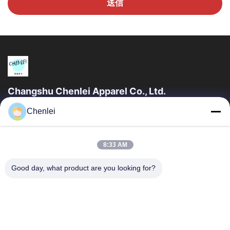
送信
Changshu Chenlei Apparel Co., Ltd.
チャングシュ・チェンレー・アパレル・コー., LTD 私たちの工場
Chenlei
は2011年に設立され, 江苏省, 鈴州市に位置しています 上海空港か
ら90キロ離れた, 我々は200人以上の労働者を有し,主に編み物製
品を生産します,私たちの利点優れた品質のチーム管理 迅速な検査
8:33 AM
競争力のある価格...
SAIKESAISI水素エナジー
Good day, what product are you looking for?
ホーム
製品
企業情報
会社案内
品質管理
お問い合わせ