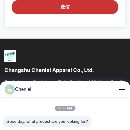
送信
Changshu Chenlei Apparel Co., Ltd.
チャングシュ・チェンレー・アパレル・コー., LTD 私たちの工場
は2011年に設立され, 江苏省, 鈴州市に位置しています 上海空港か
Chenlei
ら90キロ離れた, 我々は200人以上の労働者を有し,主に編み物製
品を生産します,私たちの利点優れた品質のチーム管理 迅速な検査
競争力のある価格...
9:56 AM
SAIKESAISI水素エナジー
Good day, what product are you looking for?
ホーム
製品