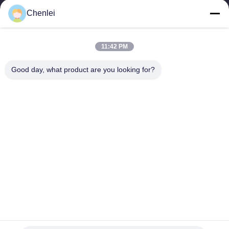
CHANGSHU CHENLEI APPAREL CO., LTD Unsere Fabrik wurde
Chenlei
2011 gegründet und befindet sich in der Stadt Suzhou, Provinz
Jiangsu, 90 Kilometer vom...
Schnelle Verbindungen
11:42 PM
Startseite
Produkte
Good day, what product are you looking for?
Über Uns
Fabrik Tour
Qualitätskontrolle
Kontakt
Referenzen
Treten Sie Mit Uns In Verbindung
86-512-52263588
86-512-52150298
julien@cschenlei.com
Urheberrecht © 2026-2026 Changshu Chenlei Apparel Co., Ltd.. . Alle