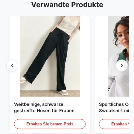
Verwandte Produkte
Weitbeinige, schwarze,
Sportliches Col
gestreifte Hosen für Frauen
Sweatshirt mit 
Reißverschluss
Kontraststreife
Erhalten Sie besten Preis
Erhalten Sie