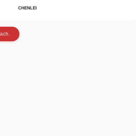
CHENLEI
a
c
h
.