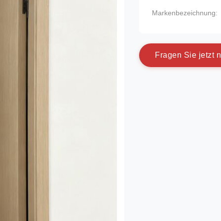
Markenbezeichnung:
F
r
a
g
e
n
S
i
e
j
e
t
z
t
n