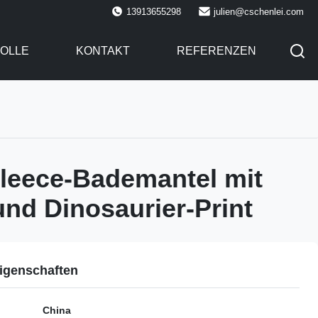
13913655298
julien@cschenlei.com
OLLE
KONTAKT
REFERENZEN
leece-Bademantel mit
nd Dinosaurier-Print
igenschaften
China