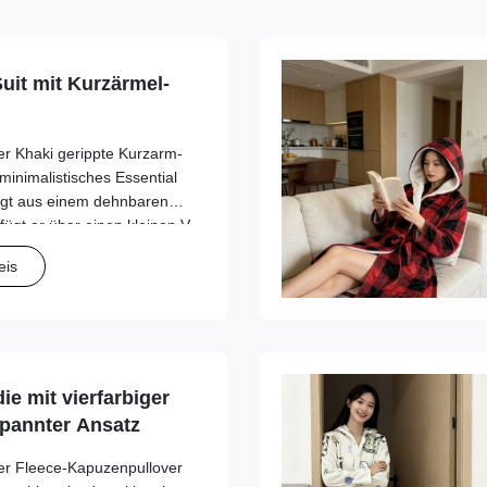
uit mit Kurzärmel-
r Khaki gerippte Kurzarm-
 minimalistisches Essential
tigt aus einem dehnbaren
rfügt er über einen kleinen V-
eine subtile, sexy Note
eis
n Ärmel ...
e mit vierfarbiger
spannter Ansatz
er Fleece-Kapuzenpullover