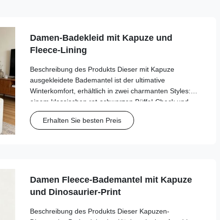
Damen-Badekleid mit Kapuze und
Fleece-Lining
Beschreibung des Produkts Dieser mit Kapuze
ausgekleidete Bademantel ist der ultimative
Winterkomfort, erhältlich in zwei charmanten Styles:
einem klassischen rot-schwarzen Büffel-Check und
einem verspielten grauen Sterndruck.Hergestellt aus
Erhalten Sie besten Preis
ultraweichem Plüschfleece mit einer dicken Sherpa...
Damen Fleece-Bademantel mit Kapuze
und Dinosaurier-Print
Beschreibung des Produkts Dieser Kapuzen-