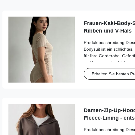
Frauen-Kaki-Body-S
Ribben und V-Hals
Produktbeschreibung Diese
Bodysuit ist ein schlichtes,
für Ihre Garderobe. Gefer
vertikal gerippten Stoff, ve
Ausschnitt mit Schlitz, der 
Erhalten Sie besten Pr
verleiht, während die kurze
Damen-Zip-Up-Hoodi
Fleece-Lining - ent
Produktbeschreibung Dies