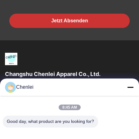
Jetzt Absenden
Changshu Chenlei Apparel Co., Ltd.
CHANGSHU CHENLEI APPAREL CO., LTD Unsere Fabrik wurde
Chenlei
2011 gegründet und befindet sich in der Stadt Suzhou, Provinz
Jiangsu, 90 Kilometer vom...
Schnelle Verbindungen
8:45 AM
Startseite
Produkte
Good day, what product are you looking for?
Über Uns
Fabrik Tour
Qualitätskontrolle
Kontakt