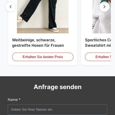
Weitbeinige, schwarze,
Sportliches Col
gestreifte Hosen für Frauen
Sweatshirt mit 
Reißverschluss
Kontraststreife
Erhalten Sie besten Preis
Erhalten Sie
Anfrage senden
Name *