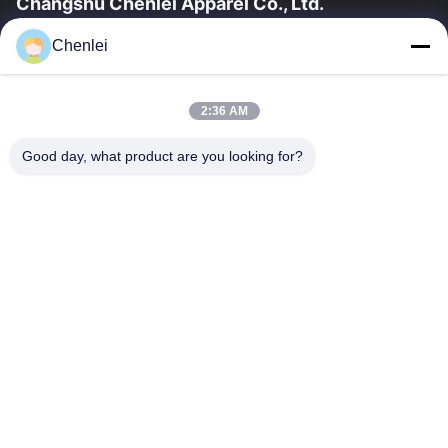
Changshu Chenlei Apparel Co., Ltd.
CHANGSHU CHENLEI APPAREL CO., LTD Unsere Fabrik wurde
Chenlei
2011 gegründet und befindet sich in der Stadt Suzhou, Provinz
Jiangsu, 90 Kilometer vom...
Schnelle Verbindungen
2:36 AM
Startseite
Produkte
Good day, what product are you looking for?
Über Uns
Fabrik Tour
Qualitätskontrolle
Kontakt
Referenzen
Treten Sie Mit Uns In Verbindung
0086-512-52263588
0086-512-52150298
julien@cschenlei.com