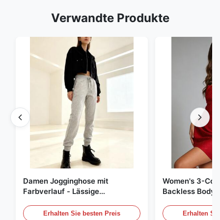
Verwandte Produkte
Damen Jogginghose mit
Women's 3-Colo
Farbverlauf - Lässige
Backless Bodyc
Baumwollmischung Jogginghose
Erhalten Sie besten Preis
Erhalten Sie