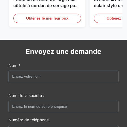
côtelé à cordon de serrage pour
éclair style univ
femme
avec bordure co
rayures
Obtenez le meilleur prix
Obtenez le 
Envoyez une demande
Nom *
Nom de la société :
Numéro de téléphone