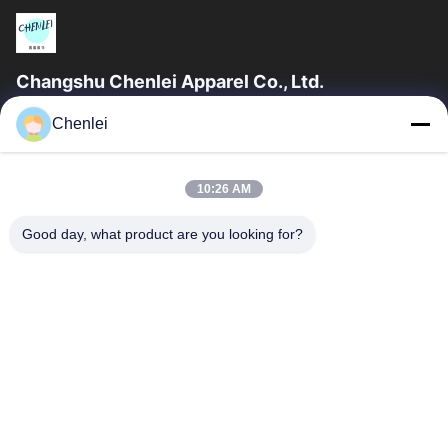
Changshu Chenlei Apparel Co., Ltd.
La société CHANGSHU CHENLEI APPAREL CO., LTD a été
Chenlei
créée en tant que telle. Notre usine a été créée en 2011, située
dans la ville de Suzhou,...
Liens Rapides
10:26 AM
Aperçu
Produits
Good day, what product are you looking for?
A Propos De Nous
Visite D'usine
Contrôle De La Qualité
Contact
Demande De Soumission
Contactez-Nous
86-512-52263588
86-512-52150298
julien@cschenlei.com