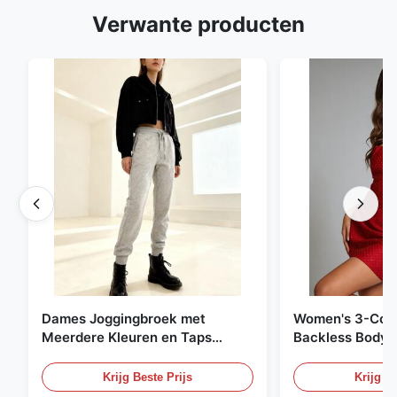
Verwante producten
Dames Joggingbroek met
Women's 3-Colo
Meerdere Kleuren en Taps
Backless Bodyc
Toelopende Pasvorm - Casual
Katoenmix Sweatpants
Krijg Beste Prijs
Krijg Be