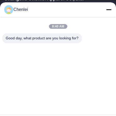
CHANGSHU CHENLEI APPAREL CO., LTD Onze fabriek werd
Chenlei
opgericht in 2011, gelegen in Suzhou City, Jiangsu Province,
90 kilometer van Shanghai Airport....
Snelkoppelingen
8:40 AM
Thuis
Producten
Good day, what product are you looking for?
Over Ons
Fabrieksreis
Kwaliteitscontrole
Contacteer Ons
Vraag Een Offerte Aan
Contacteer Ons
0086-512-52263588
0086-512-52150298
julien@cschenlei.com
Auteursrecht © 2026-2026 Changshu Chenlei Apparel Co., Ltd.. . Alle