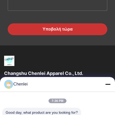
Υποβολή τώρα
Changshu Chenlei Apparel Co., Ltd.
CHANGSHU CHENLEI APPAREL CO., LTD Το εργοστάσιό μας
Chenlei
ιδρύθηκε το 2011, βρίσκεται στην πόλη Suzhou, επαρχία
Jiangsu, 90 χιλιόμετρα μακριά από το...
Γρήγορες Συνδέσεις
7:36 PM
Αρχική Σελίδα
Προϊόντα
Good day, what product are you looking for?