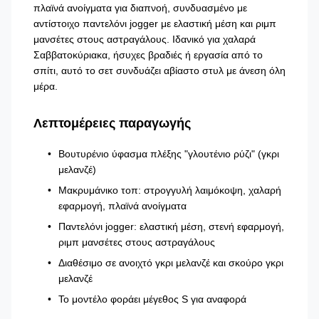
πλαϊνά ανοίγματα για διαπνοή, συνδυασμένο με
αντίστοιχο παντελόνι jogger με ελαστική μέση και ριμπ
μανσέτες στους αστραγάλους. Ιδανικό για χαλαρά
Σαββατοκύριακα, ήσυχες βραδιές ή εργασία από το
σπίτι, αυτό το σετ συνδυάζει αβίαστο στυλ με άνεση όλη
μέρα.
Λεπτομέρειες παραγωγής
Βουτυρένιο ύφασμα πλέξης "γλουτένιο ρύζι" (γκρι
μελανζέ)
Μακρυμάνικο τοπ: στρογγυλή λαιμόκοψη, χαλαρή
εφαρμογή, πλαϊνά ανοίγματα
Παντελόνι jogger: ελαστική μέση, στενή εφαρμογή,
ριμπ μανσέτες στους αστραγάλους
Διαθέσιμο σε ανοιχτό γκρι μελανζέ και σκούρο γκρι
μελανζέ
Το μοντέλο φοράει μέγεθος S για αναφορά