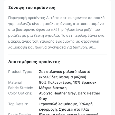
Σύνοψη του προϊόντος
Περιγραφή προϊόντος Αυτό το σετ loungewear σε απαλό
γκρι μελανζέ είναι η απόλυτη άνεση, κατασκευασμένο
από βουτυρένιο ύφασμα πλέξης "γλουτένιο ρύζι" που
μοιάζει με μια ζεστή αγκαλιά. Το σετ περιλαμβάνει ένα
μακρυμάνικο τοπ χαλαρής εφαρμογής με στρογγυλή
λαιμόκοψη και πλαϊνά ανοίγματα για διαπνοή, συ...
Λεπτομέρειες προιόντος
Product Type:
Σετ σαλονιού μαλακό πλεκτό
(κολλώδες ύφασμα ρυζιού)
Material:
90% Πολυεστέρας, 10% Spandex
Fabric Stretch:
Μέτρια διάταση
Color Options:
Ανοιχτό Heather Grey, Dark Heather
Grey
Top Details:
Στρογγυλή λαιμόκοψη, Χαλαρή
εφαρμογή, Σχισμές στο πλάι
Pants Details:
Ελαστική μέση, κωνική εφαρμογή,