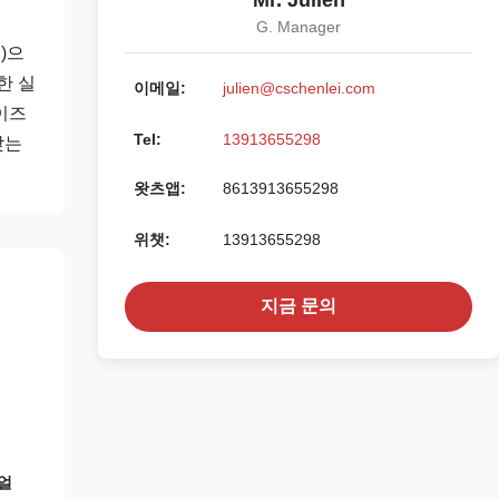
Mr. Julien
G. Manager
)으
한 실
이메일:
julien@cschenlei.com
이즈
Tel:
13913655298
맞는
왓츠앱:
8613913655298
위챗:
13913655298
지금 문의
얼