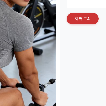
지
금
문
의