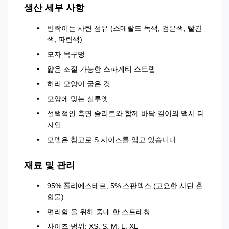
생산 세부 사항
반짝이는 사틴 섬유 (스메랄드 녹색, 검은색, 빨간
색, 파란색)
모자 목구멍
얇은 조절 가능한 스파게티 스트랩
허리 모양이 굽은 것
모양에 맞는 실루엣
선택적인 측면 슬리트와 함께 바닥 길이의 맥시 디
자인
모델은 참고로 S 사이즈를 입고 있습니다.
재료 및 관리
95% 폴리에스테르, 5% 스판덱스 (고요한 사틴 혼
합물)
편리함 을 위해 중대 한 스트레칭
사이즈 범위: XS, S, M, L, XL