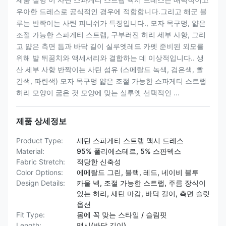
우아한 드레스로 공식적인 경우에 적합합니다.그리고 해군 블
루는 반짝이는 사틴 피니쉬가 특징입니다., 모자 목구멍, 얇은
조절 가능한 스파게티 스트랩, 구부러진 허리 세부 사항, 그리
고 얇은 측면 틈과 바닥 길이 실루엣레드 카펫 준비된 외모를
위해 발 뒤꿈치와 액세서리와 결합하는 데 이상적입니다.. 생
산 세부 사항 반짝이는 사틴 섬유 (스메랄드 녹색, 검은색, 빨
간색, 파란색) 모자 목구멍 얇은 조절 가능한 스파게티 스트랩
허리 모양이 굽은 것 모양에 맞는 실루엣 선택적인 ...
제품 상세정보
Product Type:
새틴 스파게티 스트랩 맥시 드레스
Material:
95% 폴리에스테르, 5% 스판덱스
Fabric Stretch:
적당한 신축성
Color Options:
에메랄드 그린, 블랙, 레드, 네이비 블루
Design Details:
카울 넥, 조절 가능한 스트랩, 주름 장식이
있는 허리, 새틴 마감, 바닥 길이, 측면 슬릿
옵션
Fit Type:
몸에 꼭 맞는 스타일 / 슬림핏
Length:
맥시(바닥 길이)