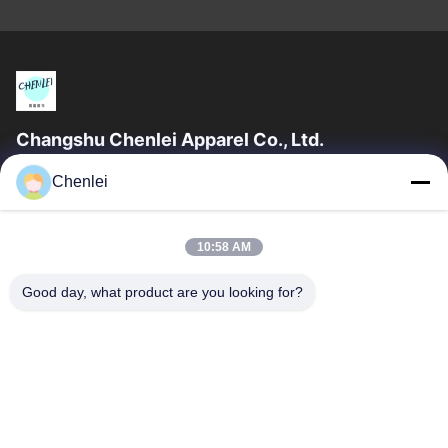
Changshu Chenlei Apparel Co., Ltd.
CHANGSHU CHENLEI APPAREL CO., LTD Nossa fábrica foi
Chenlei
estabelecida em 2011, localizada na cidade de Suzhou,
província de Jiangsu, a 90 quilômetros do...
Relações Rápidas
10:58 AM
Casa
Produtos
Good day, what product are you looking for?
Quem Somos
Fábrica
Controle De Qualidade
Fale Conosco
Pedir Um Orçamento
Contacte-Nos
86-512-52263588