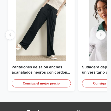
Pantalones de salón anchos
Sudadera deport
acanalados negros con cordón
universitario c
para mujer
cremallera y rib
contraste
Consiga el mejor precio
Consiga el 