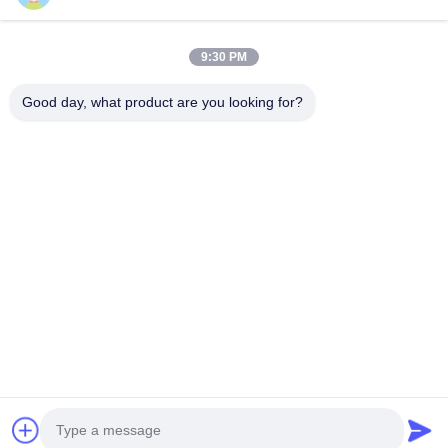
en el grupo. Nuestra fábrica se estableció en 2011, ubicada en
la ciudad de Suzhou, provincia...
Vínculos Rápidos
9:30 PM
Inicio
Productos
Good day, what product are you looking for?
Sobre Nosotros
Visita A La Fábrica
Control De Calidad
Contacto
Solicitar Una Cotización
Éntrenos En Contacto Con
86-512-52263588
86-512-52150298
julien@cschenlei.com
Derecho de autor © 2026-2026 Changshu Chenlei Apparel Co., Ltd.. .
Todos los derechos reservados.