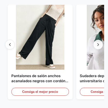
Pantalones de salón anchos
Sudadera deport
acanalados negros con cordón
universitario c
para mujer
cremallera y rib
contraste
Consiga el mejor precio
Consiga el 