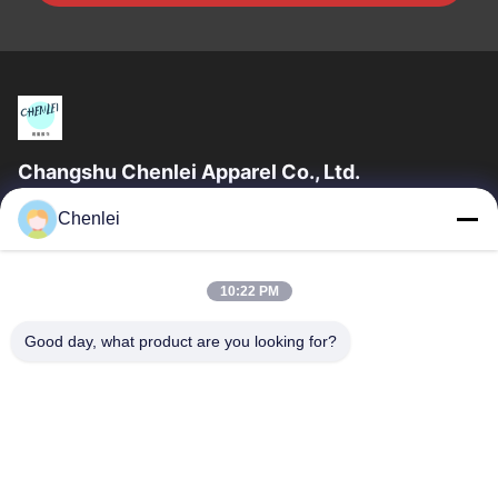
Changshu Chenlei Apparel Co., Ltd.
La société CHANGSHU CHENLEI APPAREL CO., LTD a été
Chenlei
créée en tant que telle. Notre usine a été créée en 2011, située
dans la ville de Suzhou,...
Liens Rapides
10:22 PM
Aperçu
Produits
Good day, what product are you looking for?
A Propos De Nous
Visite D'usine
Contrôle De La Qualité
Contact
Demande De Soumission
Contactez-Nous