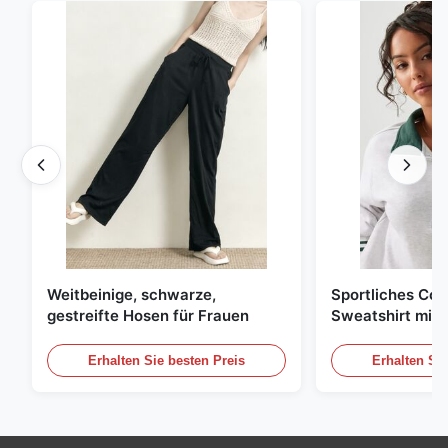
Weitbeinige, schwarze,
Sportliches Col
gestreifte Hosen für Frauen
Sweatshirt mit 
Reißverschluss
Kontraststreife
Erhalten Sie besten Preis
Erhalten Sie