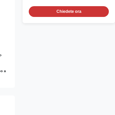
Chiedete ora
o
co a