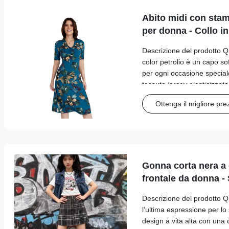
Abito midi con stam
per donna - Collo i
Descrizione del prodotto Qu
color petrolio è un capo sof
per ogni occasione special
tessuto jersey elasticizzat
V che valorizza la figura con
Ottenga il migliore pre
che scolpiscono la ...
Gonna corta nera a 
frontale da donna -
Descrizione del prodotto 
l'ultima espressione per lo 
design a vita alta con una 