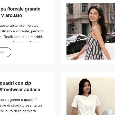
pa floreale grande
n V arcuato
esto abito midi floreale
isticato e vibrante, perfetto
e. Realizzato in un morbido
o, presenta una scollatura a
 dettagli arricciati sul busto
zzo
quadri con zip
 Streetwear audace
Questa gonna a quadri è
stile di strada.presenta un
chiusura della cerniera