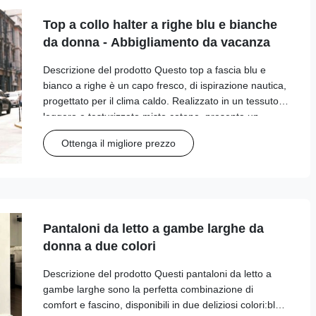
Top a collo halter a righe blu e bianche
da donna - Abbigliamento da vacanza
Descrizione del prodotto Questo top a fascia blu e
bianco a righe è un capo fresco, di ispirazione nautica,
progettato per il clima caldo. Realizzato in un tessuto
leggero e testurizzato misto cotone, presenta un
classico scollo all'americana con chiusura a fiocco sul
Ottenga il migliore prezzo
retro per una vestibilità ...
Pantaloni da letto a gambe larghe da
donna a due colori
Descrizione del prodotto Questi pantaloni da letto a
gambe larghe sono la perfetta combinazione di
comfort e fascino, disponibili in due deliziosi colori:blu