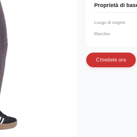
Proprietà di bas
Luogo di origine:
Marchio:
C
h
i
e
d
e
t
e
o
r
a