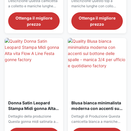
Descrizione Questa camicetta
Descrizione Questo top a
costole a maglia con
a colletto e maniche lunghe
maniche lunghe con collo
manette a fessura
unisce eleganza minimalista
sfregato unisce fascino festivo
con sottile fascino di stile
con eleganza moderna,
Ottenga il migliore
Ottenga il migliore
cinese, realizzata con un
realizzato con un tessuto a
prezzo
prezzo
tessuto leggero e traspirante
maglia
con sottili strisce
morbido,E'caratterizzato da un
d'oro,presenta un lusinghiero
delicato scollatura a cerniere e
colletto in V con una cravatta
da manette sboccianti che
decorativa (con accento
aggiungono un aspetto
opzionale a barra di ...
giocoso.La silhouette si adatta
perfettamente al ...
Donna Satin Leopard
Blusa bianca minimalista
Stampa Midi gonna Alta
moderna con accenti sul
vita Flow A Line Festa
bottone delle spalle -
Dettaglio della produzione
Dettagli di Produzione Questa
gonne
manica 3/4 per ufficio e
Questa gonna midi satinata a
camicetta bianca a maniche
quotidiano
stampa di leopardo e' l'ultima
3/4 con dettaglio di bottoni