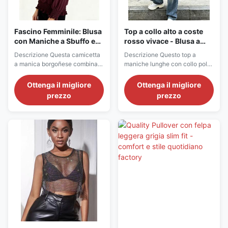
Fascino Femminile: Blusa
Top a collo alto a coste
con Maniche a Sbuffo e
rosso vivace - Blusa a
Vita Arricciata Color
maniche lunghe slim fit
Descrizione Questa camicetta
Descrizione Questo top a
Borgogna
a manica borgoñese combina
maniche lunghe con collo polo
eleganza minimalista con
rosso brillante combina lo stile
fascino femminile, realizzata
preppy classico con un
Ottenga il migliore
Ottenga il migliore
con un tessuto leggero e a
moderno design slim fit.
prezzo
prezzo
strisce verticali.di larghezza
Realizzato in morbido tessuto a
superiore a 30 cm, ma non
coste elasticizzato, presenta
superiore a 50 cmLa ricca
un classico colletto polo e
tonalità bordeaux aggiunge un
un'elegante abbottonatura a V
tocco sofisticato, rendendola
che aggiunge un tocco di
perfetta per ...
femminilità. La ...