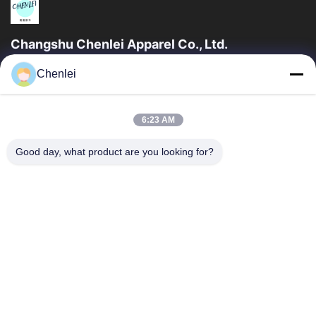
Changshu Chenlei Apparel Co., Ltd.
CHANGSHU CHENLEI ABBIGLIAMENTO CO., LTDLa nostra
Chenlei
fabbrica è stata fondata nel 2011, situata nella città di Suzhou,
nella provincia di Jiangsu, a 90...
Collegamenti Rapidi
6:23 AM
Casa
Prodotti
Good day, what product are you looking for?
Chi Siamo
Fatory Tour
Controllo Di Qualità
Contattaci
Richiedere Un Preventivo
Contattici
0086-512-52263588
0086-512-52150298
julien@cschenlei.com