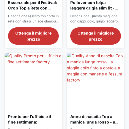
Essenziale per il Festival:
Pullover con felpa
Crop Top a Rete con
leggera grigia slim fit -
Strass Bianchi e Neri
comfort e stile quotidiano
Descrizione Questo top corto in
Descrizione Questo maglione
rete con strass unisce glamour
con cappuccio, grigio leggero e
audace e stile moderno.
snello, unisce il comfort casual
Realizzato in un tessuto a rete
con lo stile minimalista,
Ottenga il migliore
Ottenga il migliore
trasparente, è interamente
realizzato con un tessuto a
prezzo
prezzo
impreziosito da scintillanti
maglia leggero e
strass che catturano la luce ad
morbido.presenta un semplice
ogni movimento, creando un
scollatura con cappuccio e una
look audace e accattivante. Il
silhouette snella che sfiora il
girocollo senza maniche e la ...
corpo senza sentirsi restrittivaIl
colore ...
Pronto per l'ufficio e il
Anno di nascita Top a
fine settimana:
manica lunga rosso - a
sfoglie collo finto a