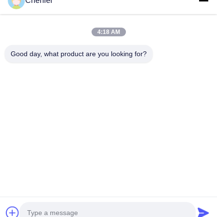
Chenlei
2011 gegründet und befindet sich in der Stadt Suzhou, Provinz
Jiangsu, 90 Kilometer vom...
Schnelle Verbindungen
4:18 AM
Startseite
Produkte
Good day, what product are you looking for?
Über Uns
Fabrik Tour
Qualitätskontrolle
Kontakt
Referenzen
Treten Sie Mit Uns In Verbindung
86-512-52263588
86-512-52150298
julien@cschenlei.com
Urheberrecht © 2026-2026 Changshu Chenlei Apparel Co., Ltd.. . Alle
Rechte vorbehalten.