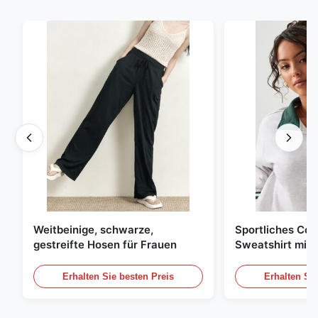
Weitbeinige, schwarze,
Sportliches Col
gestreifte Hosen für Frauen
Sweatshirt mit 
Reißverschluss
Kontraststreife
Erhalten Sie besten Preis
Erhalten Sie