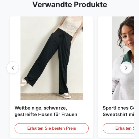
Verwandte Produkte
Weitbeinige, schwarze,
Sportliches Col
gestreifte Hosen für Frauen
Sweatshirt mit 
Reißverschluss
Kontraststreife
Erhalten Sie besten Preis
Erhalten Sie