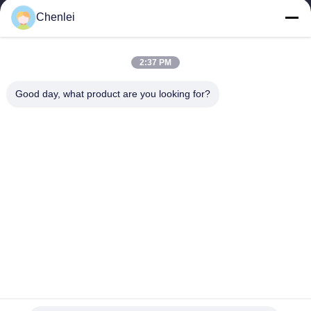
CHANGSHU CHENLEI APPAREL CO., LTD Unsere Fabrik wurde
Chenlei
2011 gegründet und befindet sich in der Stadt Suzhou, Provinz
Jiangsu, 90 Kilometer vom...
Schnelle Verbindungen
2:37 PM
Startseite
Produkte
Good day, what product are you looking for?
Über Uns
Fabrik Tour
Qualitätskontrolle
Kontakt
Referenzen
Treten Sie Mit Uns In Verbindung
86-512-52263588
86-512-52150298
julien@cschenlei.com
Urheberrecht © 2026-2026 Changshu Chenlei Apparel Co., Ltd.. . Alle
Rechte vorbehalten.