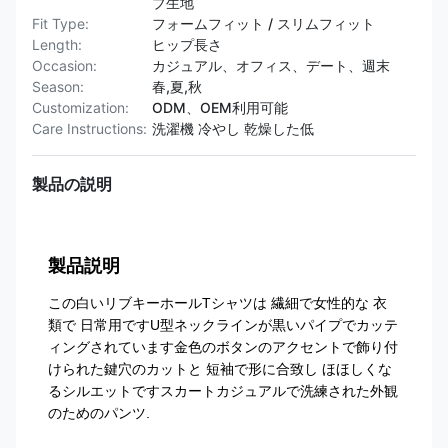
ブ生地
Fit Type:
フォームフィット / スリムフィット
Length:
ヒップ長さ
Occasion:
カジュアル、オフィス、デート、週末
Season:
春,夏,秋
Customization:
ODM、OEM利用可能
Care Instructions:
洗濯機 冷やし 乾燥した低
製品の説明
製品説明
この白いリブキーホールTシャツは 繊細で女性的な 衣
類で 日常用ですU型ネックラインが黒いパイプでカッテ
ィングされています金色のボタンのアクセントで飾り付
けられた鍵穴のカットと 短袖で形に合致し ほほしくな
るシルエットですスカートカジュアルで洗練された外観
のためのパンツ.