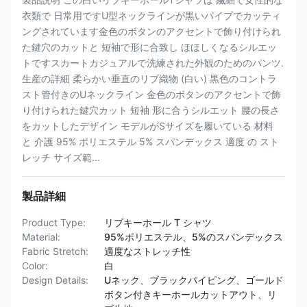
衣類で 日常用ですU型ネックラインが黒いパイプでカッティ
ングされています金色のボタンのアクセントで飾り付けられ
た鍵穴のカットと 短袖で形に合致し ほほしくなるシルエッ
トですスカートカジュアルで洗練された外観のためのパンツ.
生産の詳細 柔らかい垂直のリブ織物 (白い) 黒色のコントラ
スト管付きのUネックライン 金色のボタンのアクセントで飾
り付けられた鍵穴カット 短袖 形に合うシルエット 腰の長さ
をカットしたデザイン モデルがSサイズを履いている 材料
と 介護 95% ポリエステル 5% スパンデックス 適度 の スト
レッチ サイズ範...
製品詳細
Product Type:
リブキーホール T シャツ
Material:
95%ポリエステル、5%のスパンデックス
Fabric Stretch:
適度なストレッチ性
Color:
白
Design Details:
Uネック、ブラックパイピング、ゴールド
ボタン付きキーホールカットアウト、リ