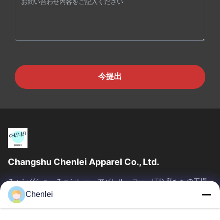
今提出
Changshu Chenlei Apparel Co., Ltd.
チャングシュ・チェンレー・アパレル・コー., LTD 私たちの工場
は2011年に設立され, 江苏省, 鈴州市に位置しています 上海空港か
Chenlei
ら90キロ離れた, 我々は200人以上の労働者を有し,主に編み物製
品を生産します,私たちの利点優れた品質のチーム管理 迅速な検査