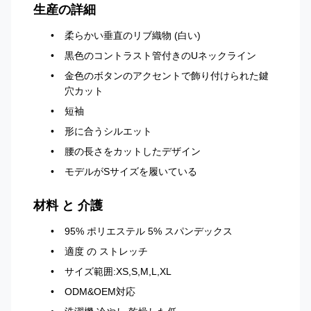
生産の詳細
柔らかい垂直のリブ織物 (白い)
黒色のコントラスト管付きのUネックライン
金色のボタンのアクセントで飾り付けられた鍵
穴カット
短袖
形に合うシルエット
腰の長さをカットしたデザイン
モデルがSサイズを履いている
材料 と 介護
95% ポリエステル 5% スパンデックス
適度 の ストレッチ
サイズ範囲:XS,S,M,L,XL
ODM&OEM対応