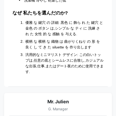
洗濯機 冷やし 乾燥した低
なぜ 私たちを選んだのか?
優雅 な 鍵穴 の 詳細: 黒色 に 飾ら れ た 鍵穴 と
金色 の ボタン は,シンプル な ティ に 洗練 さ
れ た 女性 的 な 感触 を 与える.
横柄 な 横柄 な 織物 は 曲がりくねり の 形 を
良く し て き た siluette を 作り出します
汎用的なミニマリスト デザイン: この白いトッ
プは,任意の底とシームレスに合致し,カジュアル
な出張,仕事,またはデート夜のために使用できま
す.
Mr. Julien
G. Manager