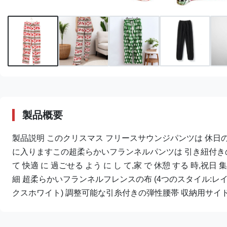
製品概要
製品説明 このクリスマス フリースサウンジパンツは 休日
に入りますこの超柔らかいフランネルパンツは 引き紐付きの
て 快適 に 過ごせる よう に し て,家 で 休憩 する 時,祝日 
細 超柔らかいフランネルフレンスの布 (4つのスタイル:レ
クスホワイト) 調整可能な引糸付きの弾性腰帯 収納用サイドポ