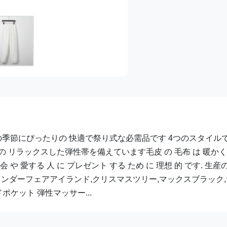
の季節にぴったりの 快適で祭り式な必需品です 4つのスタイル
 リラックスした弾性帯を備えています毛皮 の 毛布 は 暖かく
集会 や 愛する 人 に プレゼント する ため に 理想 的 です. 生産
インダーフェアアイランド,クリスマスツリー,マックスブラック
ケット 弾性マッサー...