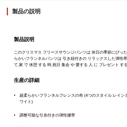
製品の説明
製品説明
このクリスマス フリースサウンジパンツは 休日の季節にぴった
らかいフランネルパンツは 引き紐付きの リラックスした弾性帯を備え
て,家 で 休憩 する 時,祝日 集会 や 愛する 人 に プレゼント する
生産の詳細
超柔らかいフランネルフレンスの布 (4つのスタイル:レイン
ワイト)
調整可能な引糸付きの弾性腰帯