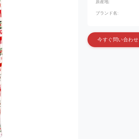
原産地:
ブランド名:
今
す
ぐ
問
い
合
わ
せ