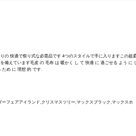
りの 快適で祭り式な必需品です 4つのスタイルで手に入りますこの超
ています毛皮 の 毛布 は 暖かく し て 快適 に 過ごせる よう に 
 ため に 理想 的 です.
ダーフェアアイランド,クリスマスツリー,マックスブラック,マックスホ