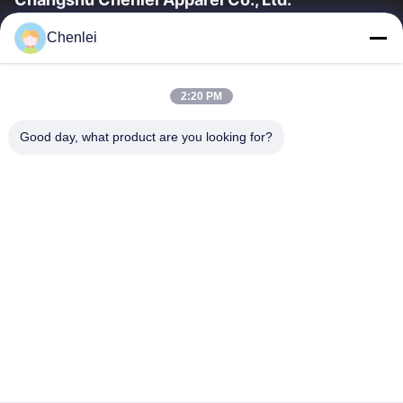
CHANGSHU CHENLEI ABBIGLIAMENTO CO., LTDLa nostra
Chenlei
fabbrica è stata fondata nel 2011, situata nella città di Suzhou,
nella provincia di Jiangsu, a 90...
Collegamenti Rapidi
2:20 PM
Casa
Prodotti
Good day, what product are you looking for?
Chi Siamo
Fatory Tour
Controllo Di Qualità
Contattaci
Richiedere Un Preventivo
Contattici
0086-512-52263588
0086-512-52150298
julien@cschenlei.com
Diritti d'autore © 2026-2026 Changshu Chenlei Apparel Co., Ltd.. . Tutti i