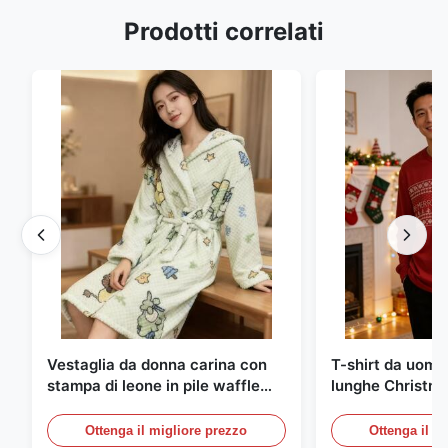
Prodotti correlati
Vestaglia da donna carina con
T-shirt da uomo
stampa di leone in pile waffle
lunghe Christmas
con cappuccio
Ottenga il migliore prezzo
Ottenga il m