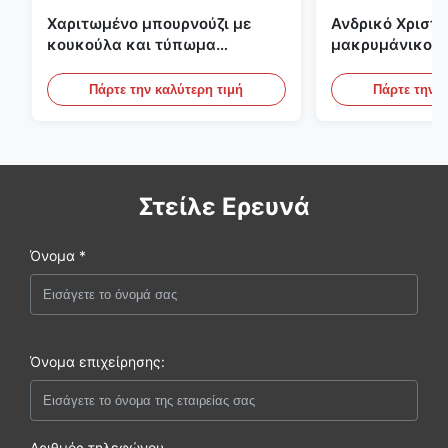
Χαριτωμένο μπουρνούζι με
Ανδρικό Χριστο
κουκούλα και τύπωμα
μακρυμάνικο μ
λιονταριού για γυναίκες από
Isle
βαφλέ φλις
Πάρτε την καλύτερη τιμή
Πάρτε την κ
Στείλε Ερευνά
Όνομα *
Όνομα επιχείρησης:
Αριθμός τηλεφώνου