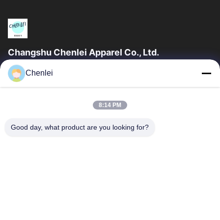
Changshu Chenlei Apparel Co., Ltd.
CHANGSHU CHENLEI APPAREL CO., LTD Το εργοστάσιό μας
Chenlei
ιδρύθηκε το 2011, βρίσκεται στην πόλη Suzhou, επαρχία
Jiangsu, 90 χιλιόμετρα μακριά από το...
Γρήγορες Συνδέσεις
8:14 PM
Αρχική Σελίδα
Προϊόντα
Good day, what product are you looking for?
Σχετικά Με Εμάς
Γύρος Εργοστασίων
Ποιοτικός Έλεγχος
Επαφή
Ζητήστε Ένα Απόσπασμα
Μας Ελάτε Σε Επαφή Με
0086-512-52263588
0086-512-52150298