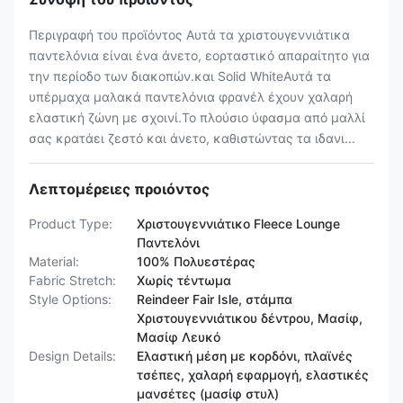
Περιγραφή του προϊόντος Αυτά τα χριστουγεννιάτικα
παντελόνια είναι ένα άνετο, εορταστικό απαραίτητο για
την περίοδο των διακοπών.και Solid WhiteΑυτά τα
υπέρμαχα μαλακά παντελόνια φρανέλ έχουν χαλαρή
ελαστική ζώνη με σχοινί.Το πλούσιο ύφασμα από μαλλί
σας κρατάει ζεστό και άνετο, καθιστώντας τα ιδανι...
Λεπτομέρειες προιόντος
Product Type:
Χριστουγεννιάτικο Fleece Lounge
Παντελόνι
Material:
100% Πολυεστέρας
Fabric Stretch:
Χωρίς τέντωμα
Style Options:
Reindeer Fair Isle, στάμπα
Χριστουγεννιάτικου δέντρου, Μασίφ,
Μασίφ Λευκό
Design Details:
Ελαστική μέση με κορδόνι, πλαϊνές
τσέπες, χαλαρή εφαρμογή, ελαστικές
μανσέτες (μασίφ στυλ)