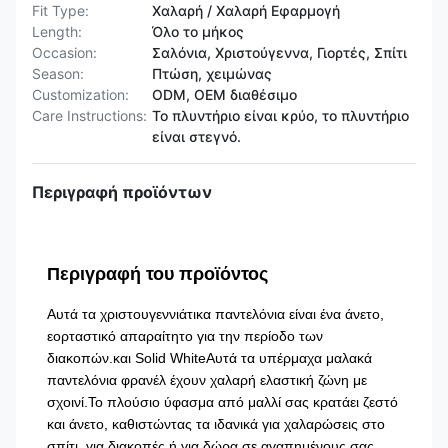
Fit Type:
Χαλαρή / Χαλαρή Εφαρμογή
Length:
Όλο το μήκος
Occasion:
Σαλόνια, Χριστούγεννα, Γιορτές, Σπίτι
Season:
Πτώση, χειμώνας
Customization:
ODM, OEM διαθέσιμο
Care Instructions:
Το πλυντήριο είναι κρύο, το πλυντήριο
είναι στεγνό.
Περιγραφή προϊόντων
Περιγραφή του προϊόντος
Αυτά τα χριστουγεννιάτικα παντελόνια είναι ένα άνετο,
εορταστικό απαραίτητο για την περίοδο των
διακοπών.και Solid WhiteΑυτά τα υπέρμαχα μαλακά
παντελόνια φρανέλ έχουν χαλαρή ελαστική ζώνη με
σχοινί.Το πλούσιο ύφασμα από μαλλί σας κρατάει ζεστό
και άνετο, καθιστώντας τα ιδανικά για χαλαρώσεις στο
σπίτι, για διακοπές ή για δώρα σε αγαπημένους σας.