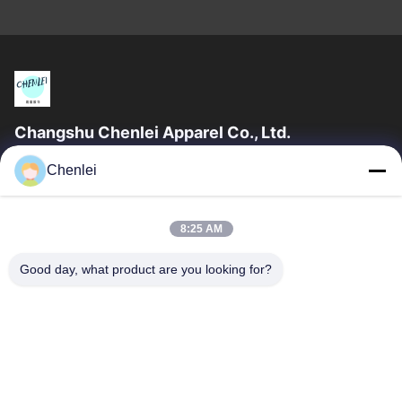
Changshu Chenlei Apparel Co., Ltd.
CHANGSHU CHENLEI APPAREL CO., LTD Το εργοστάσιό μας
Chenlei
ιδρύθηκε το 2011, βρίσκεται στην πόλη Suzhou, επαρχία
Jiangsu, 90 χιλιόμετρα μακριά από το...
Γρήγορες Συνδέσεις
8:25 AM
Αρχική Σελίδα
Προϊόντα
Good day, what product are you looking for?
Σχετικά Με Εμάς
Γύρος Εργοστασίων
Ποιοτικός Έλεγχος
Επαφή
Ζητήστε Ένα Απόσπασμα
Μας Ελάτε Σε Επαφή Με
86-512-52263588