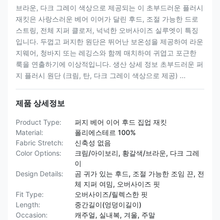
브라운, 다크 그레이 색상으로 제공되는 이 초부드러운 플러시
재킷은 사랑스러운 베어 이어가 달린 후드, 조절 가능한 드로
스트링, 전체 지퍼 클로저, 넉넉한 오버사이즈 실루엣이 특징
입니다. 두껍고 퍼지한 원단은 뛰어난 보온성을 제공하여 라운
지웨어, 청바지 또는 레깅스와 함께 매치하여 귀엽고 포근한
룩을 연출하기에 이상적입니다. 생산 상세 정보 초부드러운 퍼
지 플러시 원단 (크림, 탄, 다크 그레이 색상으로 제공) ...
제품 상세정보
Product Type:
퍼지 베어 이어 후드 집업 재킷
Material:
폴리에스테르 100%
Fabric Stretch:
신축성 없음
Color Options:
크림/아이보리, 황갈색/브라운, 다크 그레
이
Design Details:
곰 귀가 있는 후드, 조절 가능한 조임 끈, 전
체 지퍼 여밈, 오버사이즈 핏
Fit Type:
오버사이즈/릴렉스한 핏
Length:
중간길이(엉덩이길이)
Occasion:
캐주얼, 실내복, 겨울, 주말