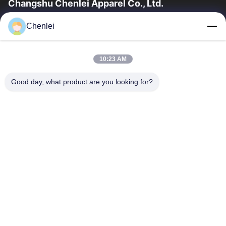
Changshu Chenlei Apparel Co., Ltd.
창수 천레이 의류 유한 공사우리 공장은 2011년 상하이 공항에서
Chenlei
90km 떨어진 장쑤성 쑤저우시에 설립되었으며, 200명 이상의 근
로자를 보유하고 있으며 주로 니트 제품을 생산하고 있습니다. 우리
의 장점은 우수한 품질 팀 관리, 빠른 교정, 경쟁력 있는 가격,...
10:23 AM
빠른 링크
Good day, what product are you looking for?
홈
제품 소개
회사 소개
공장 투어
품질 관리
연락처
견적 요청
문의하기
0086-512-52263588
0086-512-52150298
julien@cschenlei.com