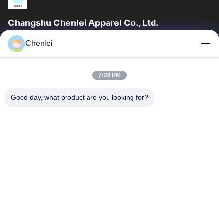
Changshu Chenlei Apparel Co., Ltd.
CHANGSHU CHENLEI APPAREL CO., LTD Nossa fábrica foi
Chenlei
estabelecida em 2011, localizada na cidade de Suzhou,
província de Jiangsu, a 90 quilômetros do...
Relações Rápidas
7:28 PM
Casa
Produtos
Good day, what product are you looking for?
Quem Somos
Fábrica
Controle De Qualidade
Fale Conosco
Pedir Um Orçamento
Contacte-Nos
86-512-52263588
86-512-52150298
julien@cschenlei.com