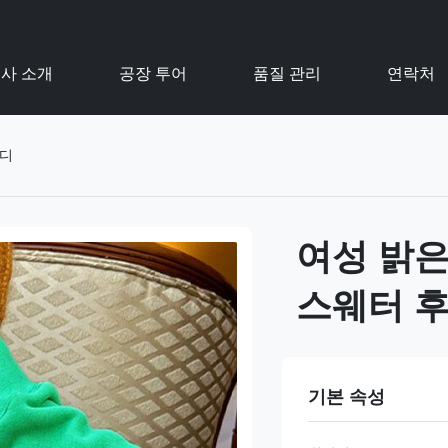
사 소개
공장 투어
품질 관리
연락처
후디
여성 밝은
스웨터 
기본 속성