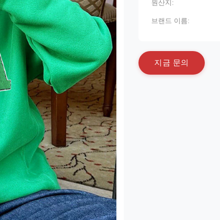
원산지:
브랜드 이름:
지
금
문
의