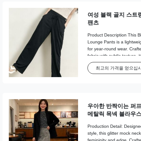
여성 블랙 골지 스트
팬츠
Product Description This 
Lounge Pants is a lightweig
for year-round wear. Crafte
fabric with subtle texture, i
waistband with a drawstring 
최고의 가격을 얻으십
functional side pockets, an
silhouette that flows effort
adds a sleek, minimalist tou
pairing with camisoles, t-sh
우아한 반짝이는 퍼프 
메탈릭 목넥 블라우
Production Detail: Designe
style, this glitter mock nec
femininity and edge. Crafte