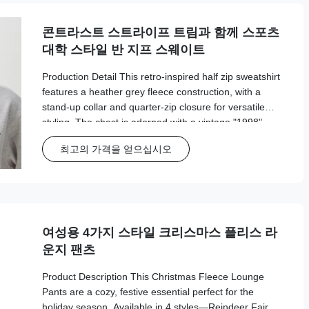
콘트라스트 스트라이프 트림과 함께 스포츠
대학 스타일 반 지프 스웨이트
Production Detail This retro-inspired half zip sweatshirt
features a heather grey fleece construction, with a
stand-up collar and quarter-zip closure for versatile
styling. The chest is adorned with a vintage "1998"
graphic print, while the cuffs and hem are finished with
최고의 가격을 얻으십시오
contrasting green and white striped ribbing for a classic
collegiate look. The oversized, relaxed fit ensures all-
day comfort, making it perfect for casual outings,
loungewear, or layering with jeans and
여성용 4가지 스타일 크리스마스 플리스 라
운지 팬츠
Product Description This Christmas Fleece Lounge
Pants are a cozy, festive essential perfect for the
holiday season. Available in 4 styles—Reindeer Fair