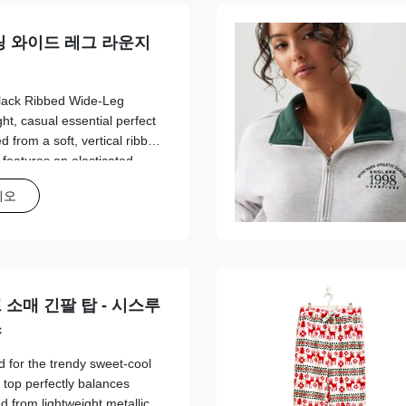
링 와이드 레그 라운지
Black Ribbed Wide-Leg
ht, casual essential perfect
d from a soft, vertical ribbed
t features an elasticated
tie for a customizable fit,
시오
d a relaxed wide-leg
lessly. The solid black hue
ch, making it ideal for
irts, or hoodies for a
소매 긴팔 탑 - 시스루
스
d for the trendy sweet-cool
k top perfectly balances
d from lightweight metallic