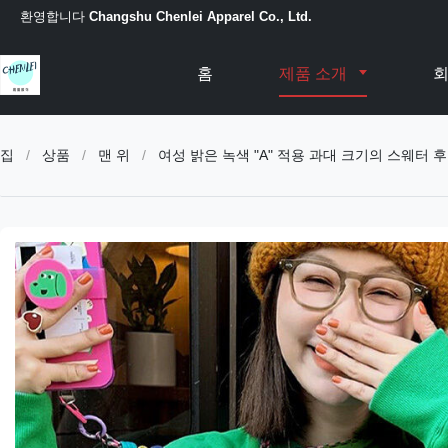
환영합니다
Changshu Chenlei Apparel Co., Ltd.
홈
제품 소개
회
집
/
상품
/
맨 위
/
여성 밝은 녹색 "A" 적용 과대 크기의 스웨터 