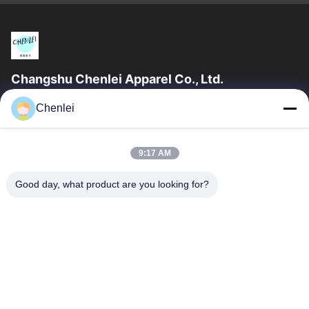
Changshu Chenlei Apparel Co., Ltd.
CHANGSHU CHENLEI APPAREL CO., LTD. Наш завод был
Chenlei
основан в 2011 году, расположен в городе Сучжоу,
провинция Цзянсу, в 90 километрах от аэропорта...
Быстрые Связи
9:17 AM
Главная Страница
Продукция
Good day, what product are you looking for?
О Компании
Наша Фабрика
Контроль Качества
Контактные Данные
Отправить Запрос
Свяжитесь Мы
86-512-52263588
86-512-52150298