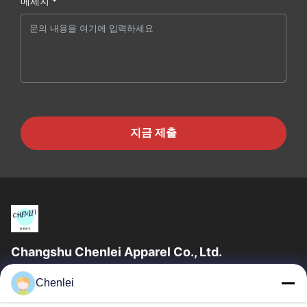
메세지 *
지금 제출
Changshu Chenlei Apparel Co., Ltd.
창수 천레이 의류 유한 공사우리 공장은 2011년 상하이 공항에서
Chenlei
90km 떨어진 장쑤성 쑤저우시에 설립되었으며, 200명 이상의 근