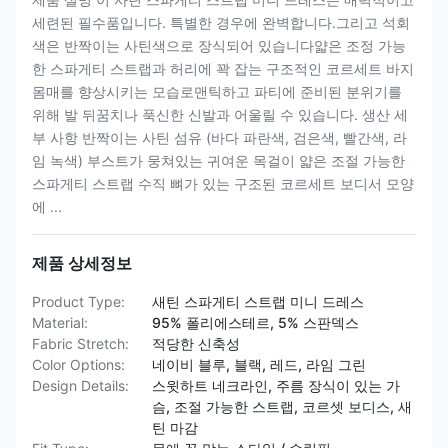
세련된 필수품입니다. 특별한 경우에 완벽합니다.그리고 석회
색은 반짝이는 사틴색으로 장식되어 있습니다얇은 조정 가능
한 스파게티 스트랩과 허리에 꽉 잡는 구조적인 코르세트 바지
몸매를 향상시키는 모습로맨틱하고 파티에 준비된 분위기를
위해 발 뒤꿈치나 푹신한 신발과 어울릴 수 있습니다. 생산 세
부 사항 반짝이는 사틴 섬유 (바다 파란색, 검은색, 빨간색, 라
임 녹색) 부스트가 뭉쳐있는 귀여운 목걸이 얇은 조절 가능한
스파게티 스트랩 수직 뼈가 있는 구조된 코르세트 보디서 모양
에 ...
제품 상세정보
Product Type:
새틴 스파게티 스트랩 미니 드레스
Material:
95% 폴리에스테르, 5% 스판덱스
Fabric Stretch:
적당한 신축성
Color Options:
네이비 블루, 블랙, 레드, 라임 그린
Design Details:
스윗하트 네크라인, 주름 장식이 있는 가
슴, 조절 가능한 스트랩, 코르셋 보디스, 새
틴 마감