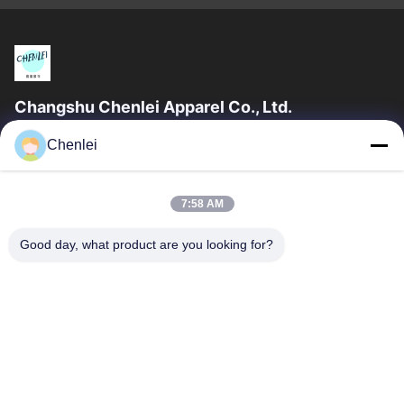
Changshu Chenlei Apparel Co., Ltd.
CHANGSHU CHENLEI APPAREL CO., LTD Το εργοστάσιό μας
Chenlei
ιδρύθηκε το 2011, βρίσκεται στην πόλη Suzhou, επαρχία
Jiangsu, 90 χιλιόμετρα μακριά από το...
Γρήγορες Συνδέσεις
7:58 AM
Αρχική Σελίδα
Προϊόντα
Good day, what product are you looking for?
Σχετικά Με Εμάς
Γύρος Εργοστασίων
Ποιοτικός Έλεγχος
Επαφή
Ζητήστε Ένα Απόσπασμα
Μας Ελάτε Σε Επαφή Με
86-512-52263588