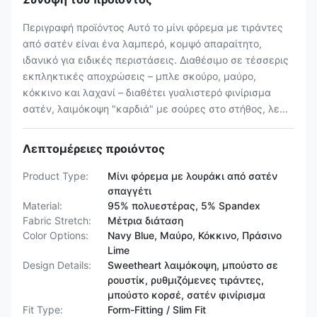
Περιγραφή προϊόντος Αυτό το μίνι φόρεμα με τιράντες
από σατέν είναι ένα λαμπερό, κομψό απαραίτητο,
ιδανικό για ειδικές περιστάσεις. Διαθέσιμο σε τέσσερις
εκπληκτικές αποχρώσεις – μπλε σκούρο, μαύρο,
κόκκινο και λαχανί – διαθέτει γυαλιστερό φινίρισμα
σατέν, λαιμόκοψη "καρδιά" με σούρες στο στήθος, λε...
Λεπτομέρειες προιόντος
Product Type:
Μίνι φόρεμα με λουράκι από σατέν
σπαγγέτι
Material:
95% πολυεστέρας, 5% Spandex
Fabric Stretch:
Μέτρια διάταση
Color Options:
Navy Blue, Μαύρο, Κόκκινο, Πράσινο
Lime
Design Details:
Sweetheart λαιμόκοψη, μπούστο σε
ρουστίκ, ρυθμιζόμενες τιράντες,
μπούστο κορσέ, σατέν φινίρισμα
Fit Type:
Form-Fitting / Slim Fit