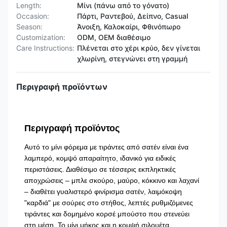
Length:
Μίνι (πάνω από το γόνατο)
Occasion:
Πάρτι, Ραντεβού, Δείπνο, Casual
Season:
Άνοιξη, Καλοκαίρι, Φθινόπωρο
Customization:
ODM, OEM διαθέσιμο
Care Instructions:
Πλένεται στο χέρι κρύο, δεν γίνεται
χλωρίνη, στεγνώνει στη γραμμή
Περιγραφή προϊόντων
Περιγραφή προϊόντος
Αυτό το μίνι φόρεμα με τιράντες από σατέν είναι ένα
λαμπερό, κομψό απαραίτητο, ιδανικό για ειδικές
περιστάσεις. Διαθέσιμο σε τέσσερις εκπληκτικές
αποχρώσεις – μπλε σκούρο, μαύρο, κόκκινο και λαχανί
– διαθέτει γυαλιστερό φινίρισμα σατέν, λαιμόκοψη
"καρδιά" με σούρες στο στήθος, λεπτές ρυθμιζόμενες
τιράντες και δομημένο κορσέ μπούστο που στενεύει
στη μέση. Το μίνι μήκος και η κομψή σιλουέτα