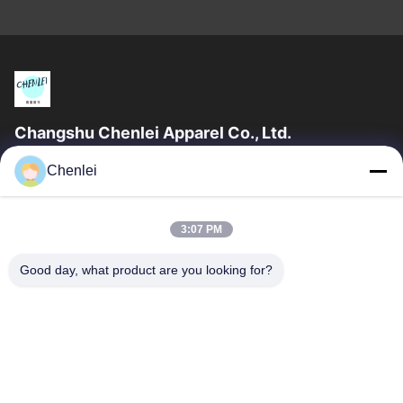
Changshu Chenlei Apparel Co., Ltd.
CHANGSHU CHENLEI APPAREL CO., LTD Nossa fábrica foi
Chenlei
estabelecida em 2011, localizada na cidade de Suzhou,
província de Jiangsu, a 90 quilômetros do...
Relações Rápidas
3:07 PM
Casa
Produtos
Good day, what product are you looking for?
Quem Somos
Fábrica
Controle De Qualidade
Fale Conosco
Pedir Um Orçamento
Contacte-Nos
86-512-52263588