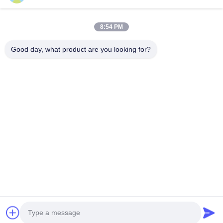
86-512-52150298
julien@cschenlei.com
8:54 PM
Good day, what product are you looking for?
Derecho de autor © 2026-2026 Changshu Chenlei Apparel Co., Ltd.. .
Todos los derechos reservados.