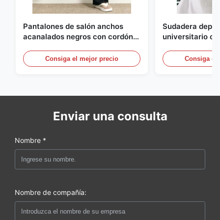
Pantalones de salón anchos
Sudadera deport
acanalados negros con cordón
universitario c
para mujer
cremallera y rib
contraste
Consiga el mejor precio
Consiga el 
Enviar una consulta
Nombre *
Nombre de compañía: