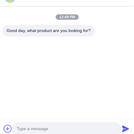
estabelecida em 2011, localizada na cidade de Suzhou,
província de Jiangsu, a 90 quilômetros do...
Relações Rápidas
12:49 PM
Casa
Produtos
Good day, what product are you looking for?
Quem Somos
Fábrica
Controle De Qualidade
Fale Conosco
Pedir Um Orçamento
Contacte-Nos
86-512-52263588
86-512-52150298
julien@cschenlei.com
Direitos autorais © 2026-2026 Changshu Chenlei Apparel Co., Ltd.. .
Todos os direitos reservados.