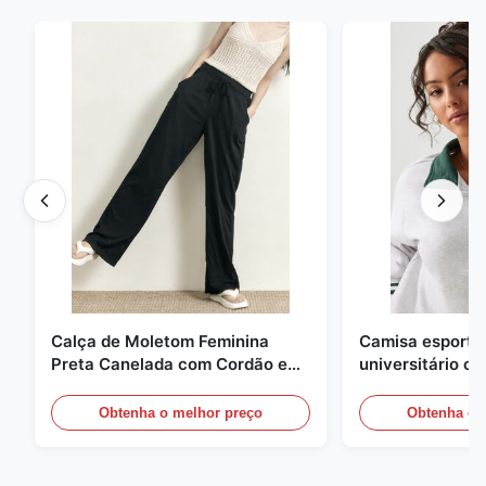
Calça de Moletom Feminina
Camisa esportiv
Preta Canelada com Cordão e
universitário c
Pernas Largas
contraste
Obtenha o melhor preço
Obtenha o 