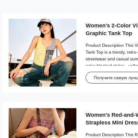
Women's 2-Color V
Graphic Tank Top
Product Description This 
Tank Top is a trendy, retro-
streetwear and casual summ
color-blocked styles—yell
features a split asymmetri
Получите самую луч
vintage sports-inspired grap
Women's Red-and-
Strapless Mini Dres
Product Description This