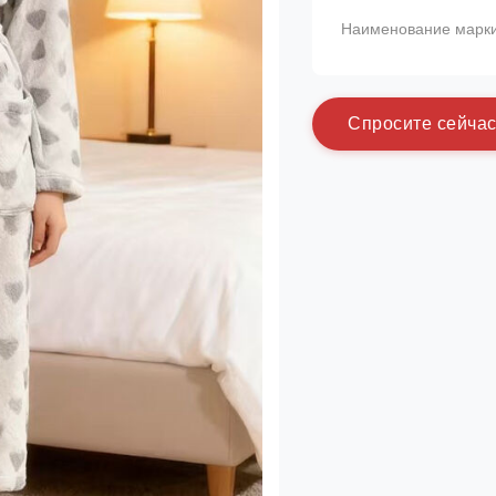
Наименование марки
С
п
р
о
с
и
т
е
с
е
й
ч
а