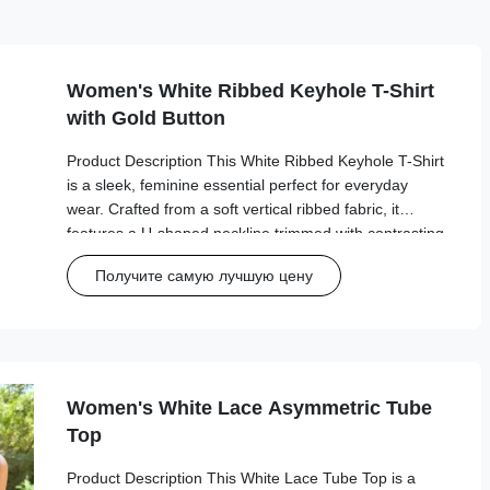
Women's White Ribbed Keyhole T-Shirt
with Gold Button
Product Description This White Ribbed Keyhole T-Shirt
is a sleek, feminine essential perfect for everyday
wear. Crafted from a soft vertical ribbed fabric, it
features a U-shaped neckline trimmed with contrasting
black piping, a decorative keyhole cutout with a gold
Получите самую лучшую цену
button accent, and short sleeves ...
Women's White Lace Asymmetric Tube
Top
Product Description This White Lace Tube Top is a