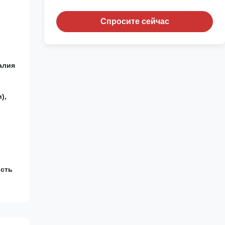
Спросите сейчас
алия
),
ость