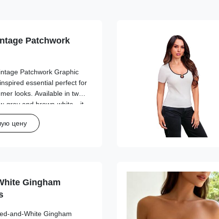
intage Patchwork
Vintage Patchwork Graphic
inspired essential perfect for
er looks. Available in two
ow-gray and brown-white—it
c patchwork design with
шую цену
hic ...
White Gingham
s
 Red-and-White Gingham