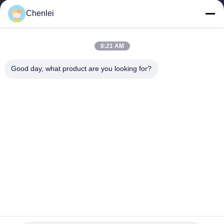
CHANGSHU CHENLEI APPAREL CO., LTD. Наш завод был
Chenlei
основан в 2011 году, расположен в городе Сучжоу,
провинция Цзянсу, в 90 километрах от аэропорта...
Быстрые Связи
8:21 AM
Главная Страница
Продукция
Good day, what product are you looking for?
О Компании
Наша Фабрика
Контроль Качества
Контактные Данные
Отправить Запрос
Свяжитесь Мы
86-512-52263588
86-512-52150298
julien@cschenlei.com
Авторское право © 2026-2026 Changshu Chenlei Apparel Co., Ltd.. . Все