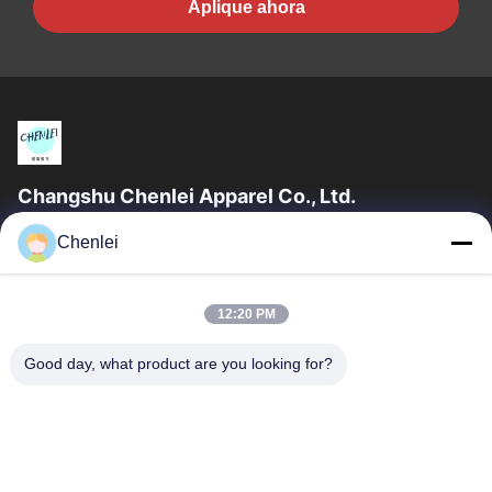
Aplique ahora
Changshu Chenlei Apparel Co., Ltd.
CHANGSHU CHENLEI APPAREL CO., LTD. también se incluyó
Chenlei
en el grupo. Nuestra fábrica se estableció en 2011, ubicada en
la ciudad de Suzhou, provincia...
Vínculos Rápidos
12:20 PM
Inicio
Productos
Good day, what product are you looking for?
Sobre Nosotros
Visita A La Fábrica
Control De Calidad
Contacto
Solicitar Una Cotización
Éntrenos En Contacto Con