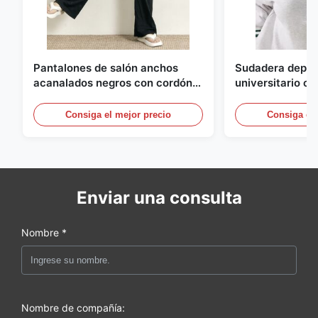
Pantalones de salón anchos
Sudadera deport
acanalados negros con cordón
universitario c
para mujer
cremallera y rib
contraste
Consiga el mejor precio
Consiga el 
Enviar una consulta
Nombre *
Nombre de compañía: