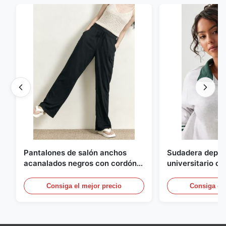
Pantalones de salón anchos
Sudadera deport
acanalados negros con cordón
universitario c
para mujer
cremallera y rib
contraste
Consiga el mejor precio
Consiga el 