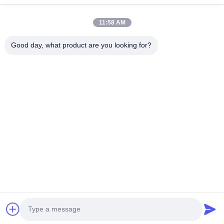
la ciudad de Suzhou, provincia...
Vínculos Rápidos
11:58 AM
Inicio
Productos
Good day, what product are you looking for?
Sobre Nosotros
Visita A La Fábrica
Control De Calidad
Contacto
Solicitar Una Cotización
Éntrenos En Contacto Con
86-512-52263588
86-512-52150298
julien@cschenlei.com
Derecho de autor © 2026-2026 Changshu Chenlei Apparel Co., Ltd.. .
Todos los derechos reservados.