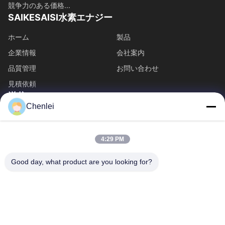
競争力のある価格...
SAIKESAISI水素エナジー
ホーム
製品
企業情報
会社案内
品質管理
お問い合わせ
見積依頼
送信
Chenlei
86-512-52263588
86-512-52150298
4:29 PM
julien@cschenlei.com
Good day, what product are you looking for?
著作権 © 2026-2026 Changshu Chenlei Apparel Co., Ltd.. . 複製権所有。