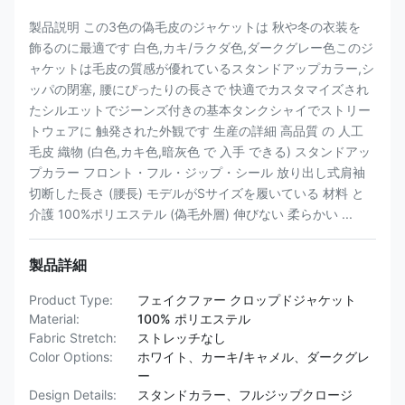
製品説明 この3色の偽毛皮のジャケットは 秋や冬の衣装を
飾るのに最適です 白色,カキ/ラクダ色,ダークグレー色このジ
ャケットは毛皮の質感が優れているスタンドアップカラー,シ
ッパの閉塞, 腰にぴったりの長さで 快適でカスタマイズされ
たシルエットでジーンズ付きの基本タンクシャイでストリー
トウェアに 触発された外観です 生産の詳細 高品質 の 人工
毛皮 織物 (白色,カキ色,暗灰色 で 入手 できる) スタンドアッ
プカラー フロント・フル・ジップ・シール 放り出し式肩袖
切断した長さ (腰長) モデルがSサイズを履いている 材料 と
介護 100%ポリエステル (偽毛外層) 伸びない 柔らかい ...
製品詳細
Product Type:
フェイクファー クロップドジャケット
Material:
100% ポリエステル
Fabric Stretch:
ストレッチなし
Color Options:
ホワイト、カーキ/キャメル、ダークグレ
ー
Design Details:
スタンドカラー、フルジップクロージ