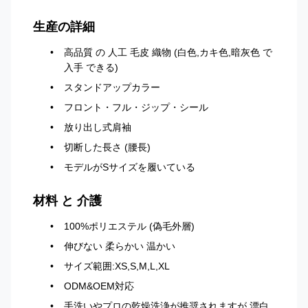
生産の詳細
高品質 の 人工 毛皮 織物 (白色,カキ色,暗灰色 で
入手 できる)
スタンドアップカラー
フロント・フル・ジップ・シール
放り出し式肩袖
切断した長さ (腰長)
モデルがSサイズを履いている
材料 と 介護
100%ポリエステル (偽毛外層)
伸びない 柔らかい 温かい
サイズ範囲:XS,S,M,L,XL
ODM&OEM対応
手洗いやプロの乾燥洗浄が推奨されますが,漂白