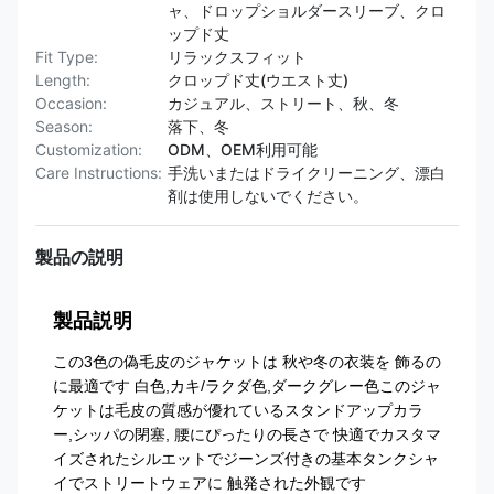
ャ、ドロップショルダースリーブ、クロ
ップド丈
Fit Type:
リラックスフィット
Length:
クロップド丈(ウエスト丈)
Occasion:
カジュアル、ストリート、秋、冬
Season:
落下、冬
Customization:
ODM、OEM利用可能
Care Instructions:
手洗いまたはドライクリーニング、漂白
剤は使用しないでください。
製品の説明
製品説明
この3色の偽毛皮のジャケットは 秋や冬の衣装を 飾るの
に最適です 白色,カキ/ラクダ色,ダークグレー色このジャ
ケットは毛皮の質感が優れているスタンドアップカラ
ー,シッパの閉塞, 腰にぴったりの長さで 快適でカスタマ
イズされたシルエットでジーンズ付きの基本タンクシャ
イでストリートウェアに 触発された外観です