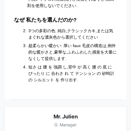
剤を使用しないでください.
なぜ 私たちを選んだのか?
3つの多彩の色: 純白,クラシックカキ,または気
まぐれな濃灰色から選択してください
超柔らかい暖かい: 厚い faux 毛皮の構造は,例外
的な暖かさと,豪華な,ふわふわした感覚を大量に
なくして提供します.
短さ は 腰 を 強調 し,背中 が 高く 腰 の 底 に
ぴったり に 合わさ れ て テンション の 砂時計
の シルエット を 作り出す.
Mr. Julien
G. Manager