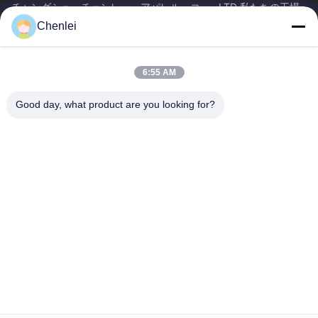
チャングシュ・チェンレー・アパレル・コー., LTD 私たちの工場
は2011年に設立され, 江苏省, 鈴州市に位置しています 上海空港か
Chenlei
ら90キロ離れた, 我々は200人以上の労働者を有し,主に編み物製
品を生産します,私たちの利点優れた品質のチーム管理 迅速な検査
競争力のある価格...
6:55 AM
SAIKESAISI水素エナジー
Good day, what product are you looking for?
ホーム
製品
企業情報
会社案内
品質管理
お問い合わせ
見積依頼
送信
0086-512-52263588
0086-512-52150298
julien@cschenlei.com