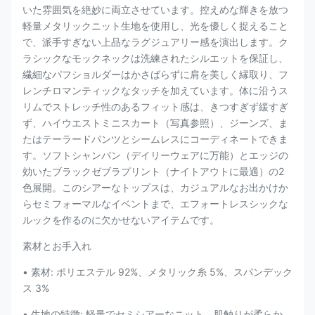
いた雰囲気を絶妙に両立させています。控えめな輝きを放つ
軽量メタリックニット生地を使用し、光を優しく捉えること
で、派手すぎない上品なラグジュアリー感を演出します。ク
ラシックなモックネックは洗練されたシルエットを保証し、
繊細なパフショルダーはかさばらずに肩を美しく縁取り、フ
レンチロマンティックなタッチを加えています。体に沿うス
リムでストレッチ性のあるフィット感は、きつすぎず緩すぎ
ず、ハイウエストミニスカート（写真参照）、ジーンズ、ま
たはテーラードパンツとシームレスにコーディネートできま
す。ソフトシャンパン（デイリーウェアに万能）とエッジの
効いたブラックゼブラプリント（ナイトアウトに最適）の2
色展開。このシアーなトップスは、カジュアルなお出かけか
らセミフォーマルなイベントまで、エフォートレスシックな
ルックを作るのに欠かせないアイテムです。
素材とお手入れ
• 素材: ポリエステル 92%、メタリック糸 5%、スパンデック
ス 3%
• 生地の特徴: 軽量でセミシアーなニット、肌触りが柔らか