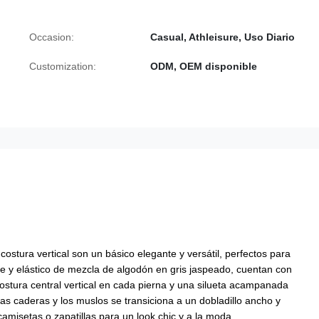
Occasion:
Casual, Athleisure, Uso Diario
Customization:
ODM, OEM disponible
ostura vertical son un básico elegante y versátil, perfectos para
ve y elástico de mezcla de algodón en gris jaspeado, cuentan con
 costura central vertical en cada pierna y una silueta acampanada
las caderas y los muslos se transiciona a un dobladillo ancho y
camisetas o zapatillas para un look chic y a la moda.