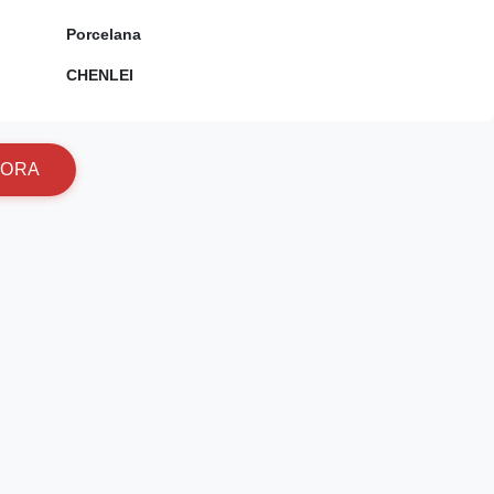
Porcelana
CHENLEI
O
R
A