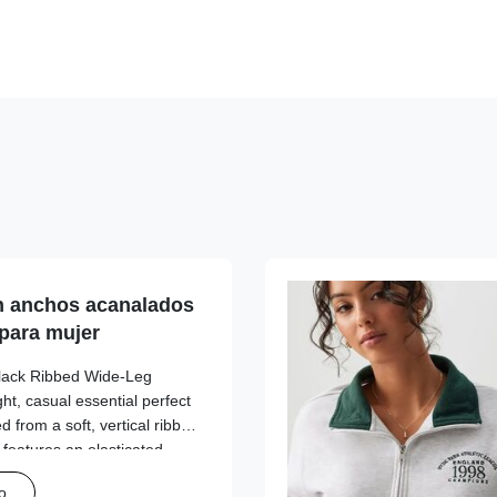
n anchos acanalados
para mujer
Black Ribbed Wide-Leg
ht, casual essential perfect
d from a soft, vertical ribbed
t features an elasticated
tie for a customizable fit,
o