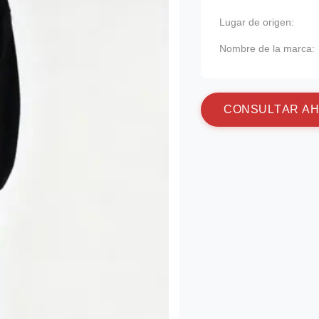
Lugar de origen:
Nombre de la marca:
C
O
N
S
U
L
T
A
R
A
H