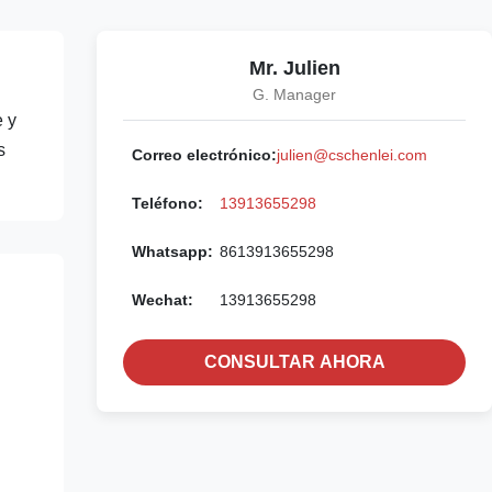
Mr. Julien
G. Manager
e y
s
Correo electrónico:
julien@cschenlei.com
Teléfono:
13913655298
Whatsapp:
8613913655298
Wechat:
13913655298
CONSULTAR AHORA