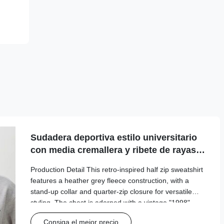
Sudadera deportiva estilo universitario
con media cremallera y ribete de rayas
en contraste
Production Detail This retro-inspired half zip sweatshirt
features a heather grey fleece construction, with a
stand-up collar and quarter-zip closure for versatile
styling. The chest is adorned with a vintage "1998"
graphic print, while the cuffs and hem are finished with
Consiga el mejor precio