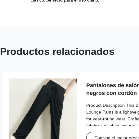
clásico, perfecto para el uso diario.
Productos relacionados
Pantalones de saló
negros con cordón 
Product Description This 
Lounge Pants is a lightweig
for year-round wear. Crafte
fabric with subtle texture, i
waistband with a drawstring 
Consiga el mejor preci