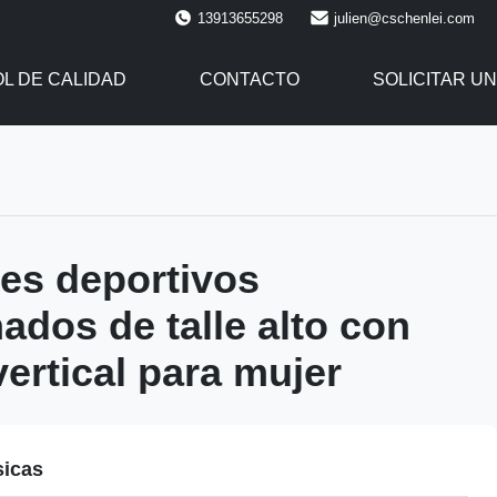
13913655298
julien@cschenlei.com
L DE CALIDAD
CONTACTO
SOLICITAR UN
es deportivos
dos de talle alto con
vertical para mujer
sicas