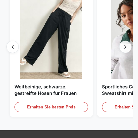
Weitbeinige, schwarze,
Sportliches Col
gestreifte Hosen für Frauen
Sweatshirt mit 
Reißverschluss
Kontraststreife
Erhalten Sie besten Preis
Erhalten Sie