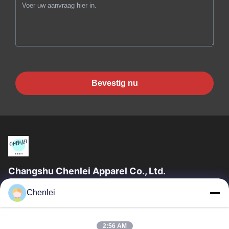
Bevestig nu
Changshu Chenlei Apparel Co., Ltd.
CHANGSHU CHENLEI APPAREL CO., LTD Onze fabriek werd
Chenlei
opgericht in 2011, gelegen in Suzhou City, Jiangsu Province,
90 kilometer van Shanghai Airport....
Snelkoppelingen
2:56 AM