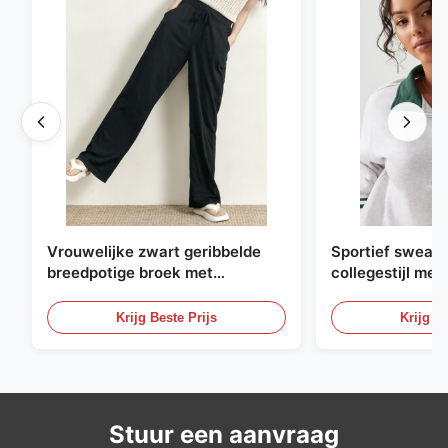
Vrouwelijke zwart geribbelde
Sportief sweatsh
breedpotige broek met
collegestijl met 
trekstreng
contrasterende 
Krijg Beste Prijs
Krijg Be
Stuur een aanvraag