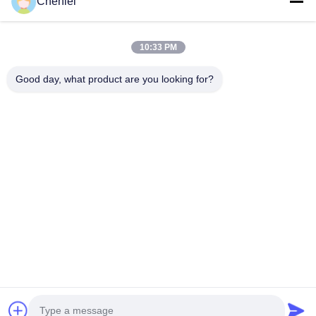
Chenlei
2011 gegründet und befindet sich in der Stadt Suzhou, Provinz
Jiangsu, 90 Kilometer vom...
Schnelle Verbindungen
10:33 PM
Startseite
Produkte
Good day, what product are you looking for?
Über Uns
Fabrik Tour
Qualitätskontrolle
Kontakt
Referenzen
Treten Sie Mit Uns In Verbindung
86-512-52263588
86-512-52150298
julien@cschenlei.com
Urheberrecht © 2026-2026 Changshu Chenlei Apparel Co., Ltd.. . Alle
Rechte vorbehalten.