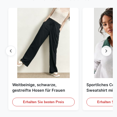
Weitbeinige, schwarze,
Sportliches Col
gestreifte Hosen für Frauen
Sweatshirt mit 
Reißverschluss
Kontraststreife
Erhalten Sie besten Preis
Erhalten Sie